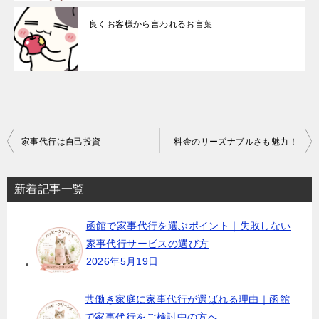
良くお客様から言われるお言葉
投
家事代行は自己投資
料金のリーズナブルさも魅力！
稿
ナ
新着記事一覧
ビ
函館で家事代行を選ぶポイント｜失敗しない
ゲ
家事代行サービスの選び方
ー
2026年5月19日
シ
ョ
共働き家庭に家事代行が選ばれる理由｜函館
で家事代行をご検討中の方へ