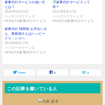
家事代行サービスの使い方
家事代行サービスって
い
ま
ウ
す
とは？
何？
ィ
)
ン
2022年3月21日
2021年5月17日
ド
ハッピークリーンズ
ハッピークリーンズ
ウ
で
HOKUTO家事代行サービス
HOKUTO家事代行サービス
開
き
ま
家事代行 時間制 お手伝いさ
す
)
ん、家政婦さんはハッピー
クリ－ンズへ
2019年6月17日
ハッピークリーンズ
HOKUTO家事代行サービス
Tweet
0
0
この記事を書いている人