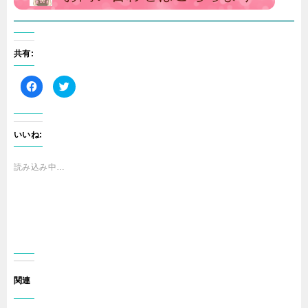
共有:
F
ク
a
リ
c
ッ
e
ク
b
し
o
て
o
T
いいね:
k
w
で
i
共
t
有
t
読み込み中…
す
e
る
r
に
で
は
共
ク
有
リ
(
ッ
新
ク
し
し
い
て
ウ
く
ィ
だ
ン
さ
ド
関連
い
ウ
(
で
新
開
し
き