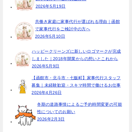
ー
2026年5月19日
シ
ョ
共働き家庭に家事代行が選ばれる理由｜函館
で家事代行をご検討中の方へ
ン
2026年5月10日
ハッピークリーンズに新しいロゴマークが完成
しました｜2018年開業からの想いとこれから
2026年5月9日
【函館市・北斗市・七飯町】家事代行スタッフ
募集｜未経験歓迎・スキマ時間で働けるお仕事
2026年4月26日
冬期の道路事情によるご予約時間変更の可能
性についてのお願い
2026年2月3日