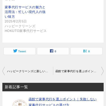
開
き
ま
家事代行サービスの魅力と
す
)
活用法：忙しい現代人の強
い味方
2025年2月5日
ハッピークリーンズ
HOKUTO家事代行サービス
Tweet
0
0
投
ハッピークリーンズに新しいロゴマークが完成しました｜2018年開業からの想いとこれから
函館で家事代行を選ぶポイント｜失敗しない家事代行サービスの選び方
稿
ナ
新着記事一覧
ビ
函館で家事代行を選ぶポイント｜失敗しない
ゲ
家事代行サービスの選び方