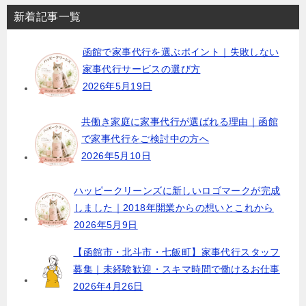
新着記事一覧
函館で家事代行を選ぶポイント｜失敗しない
家事代行サービスの選び方
2026年5月19日
共働き家庭に家事代行が選ばれる理由｜函館
で家事代行をご検討中の方へ
2026年5月10日
ハッピークリーンズに新しいロゴマークが完成
しました｜2018年開業からの想いとこれから
2026年5月9日
【函館市・北斗市・七飯町】家事代行スタッフ
募集｜未経験歓迎・スキマ時間で働けるお仕事
2026年4月26日