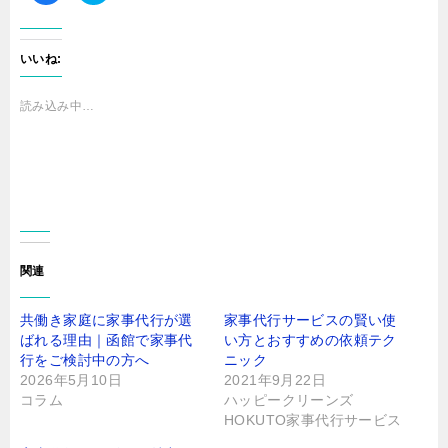
c
ッ
e
ク
b
し
o
て
o
T
いいね:
k
w
で
i
共
t
有
t
読み込み中…
す
e
る
r
に
で
は
共
ク
有
リ
(
ッ
新
ク
し
し
い
て
ウ
く
ィ
だ
ン
さ
ド
関連
い
ウ
(
で
新
開
し
き
共働き家庭に家事代行が選
家事代行サービスの賢い使
い
ま
ウ
す
ばれる理由｜函館で家事代
い方とおすすめの依頼テク
ィ
)
ン
行をご検討中の方へ
ニック
ド
2026年5月10日
2021年9月22日
ウ
で
コラム
ハッピークリーンズ
開
き
HOKUTO家事代行サービス
ま
す