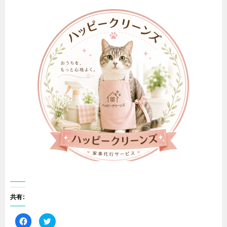
共有:
F
ク
a
リ