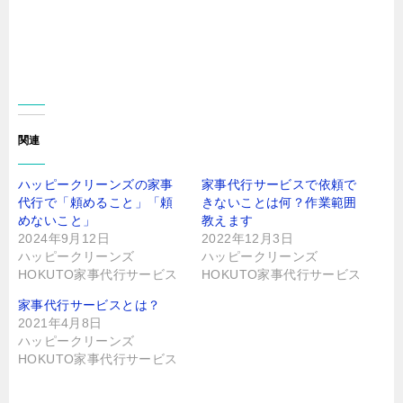
す
e
る
r
に
で
は
共
ク
有
リ
(
ッ
新
ク
し
し
い
て
ウ
く
ィ
だ
ン
さ
ド
関連
い
ウ
(
で
新
開
し
き
ハッピークリーンズの家事
家事代行サービスで依頼で
い
ま
ウ
す
代行で「頼めること」「頼
きないことは何？作業範囲
ィ
)
ン
めないこと」
教えます
ド
2024年9月12日
2022年12月3日
ウ
で
ハッピークリーンズ
ハッピークリーンズ
開
き
HOKUTO家事代行サービス
HOKUTO家事代行サービス
ま
す
)
家事代行サービスとは？
2021年4月8日
ハッピークリーンズ
HOKUTO家事代行サービス