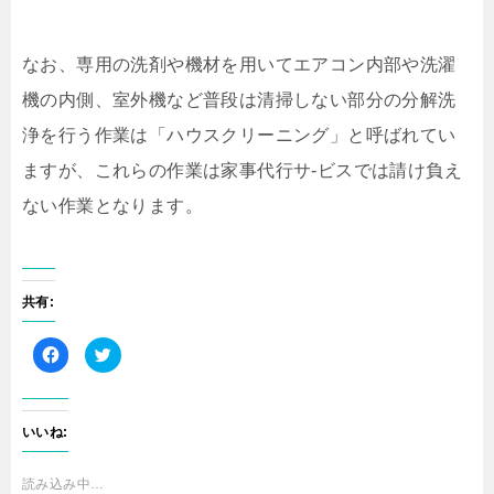
なお、専用の洗剤や機材を用いてエアコン内部や洗濯
機の内側、室外機など普段は清掃しない部分の分解洗
浄を行う作業は「ハウスクリーニング」と呼ばれてい
ますが、これらの作業は家事代行サ-ビスでは請け負え
ない作業となります。
共有:
F
ク
a
リ
c
ッ
e
ク
b
し
o
て
o
T
いいね:
k
w
で
i
共
t
有
t
読み込み中…