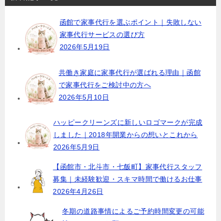
ビ
函館で家事代行を選ぶポイント｜失敗しない
ゲ
家事代行サービスの選び方
ー
2026年5月19日
シ
ョ
共働き家庭に家事代行が選ばれる理由｜函館
で家事代行をご検討中の方へ
ン
2026年5月10日
ハッピークリーンズに新しいロゴマークが完成
しました｜2018年開業からの想いとこれから
2026年5月9日
【函館市・北斗市・七飯町】家事代行スタッフ
募集｜未経験歓迎・スキマ時間で働けるお仕事
2026年4月26日
冬期の道路事情によるご予約時間変更の可能