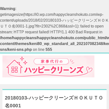
Warning
:
getimagesize(https://i0.wp.com/happycleanshokuto.com/wp-
content/uploads/2018/02/20180103-ハッピークリーンズＨＯＫ
ＵＴＯ名0001-1.jpg?fit=2302%2C868&ssl=1): failed to open
stream: HTTP request failed! HTTP/1.1 400 Bad Request in
/home/happycleans/happycleanshokuto.com/public_html/
content/themes/keni80_wp_standard_all_202107082348/ken
sns/keni-sns.php
on line
555
20180103-ハッピークリーンズＨＯＫＵＴＯ
名0001