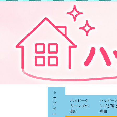
ト
ッ
ハッピーク
ハッピー
プ
リーンズの
ンズが選
ペ
想い
理由
ー