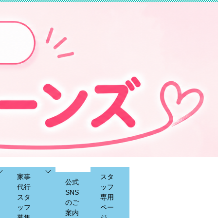
家事
スタ
公式
代行
ッフ
SNS
スタ
専用
のご
ッフ
ペー
案内
募集
ジ