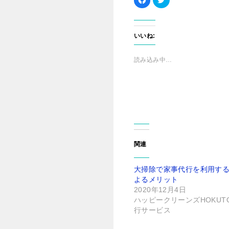
a
リ
c
ッ
e
ク
b
し
o
て
o
T
いいね:
k
w
で
i
共
t
有
t
読み込み中…
す
e
る
r
に
で
は
共
ク
有
リ
(
ッ
新
ク
し
し
い
て
ウ
く
ィ
だ
ン
さ
ド
関連
い
ウ
(
で
新
開
し
き
大掃除で家事代行を利用す
い
ま
ウ
す
よるメリット
ィ
)
ン
2020年12月4日
ド
ハッピークリーンズHOKUT
ウ
で
行サービス
開
き
ま