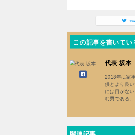
す
)
Tw
この記事を書いてい
代表 坂本
2018年に
供とより良い
には目がない
む男である。
関連記事