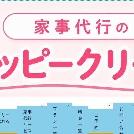
プ
お
家事
料
クリー
ラ
ご
問
代行
金
ばれる
ン
予
い
サー
一
一
約
合
ビス
覧
覧
せ