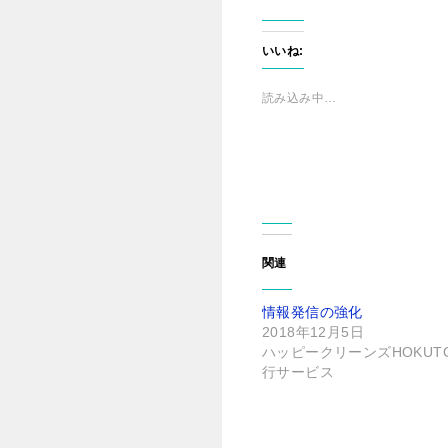
c
ッ
e
ク
b
し
o
て
o
T
いいね:
k
w
で
i
共
t
有
t
読み込み中…
す
e
る
r
に
で
は
共
ク
有
リ
(
ッ
新
ク
し
し
い
て
ウ
く
ィ
だ
ン
さ
ド
関連
い
ウ
(
で
新
開
し
き
情報発信の強化
い
ま
ウ
す
2018年12月5日
ィ
)
ン
ハッピークリーンズHOKUT
ド
行サービス
ウ
で
開
き
ま
す
)