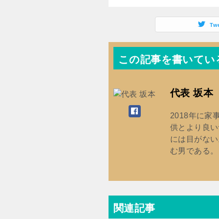
Tw
この記事を書いてい
代表 坂本
2018年に
供とより良い
には目がない
む男である。
関連記事