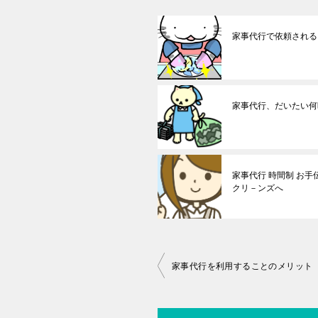
家事代行で依頼される
家事代行、だいたい何
家事代行 時間制 お
クリ－ンズへ
投
家事代行を利用することのメリット
稿
ナ