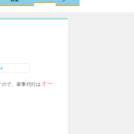
0
オー
すので、家事代行は