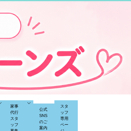
家事
スタ
公式
代行
ッフ
SNS
スタ
専用
のご
ッフ
ペー
案内
募集
ジ