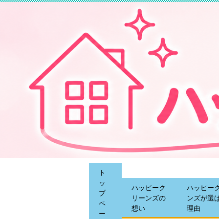
ト
ッ
ハッピーク
ハッピー
プ
リーンズの
ンズが選
ペ
想い
理由
ー