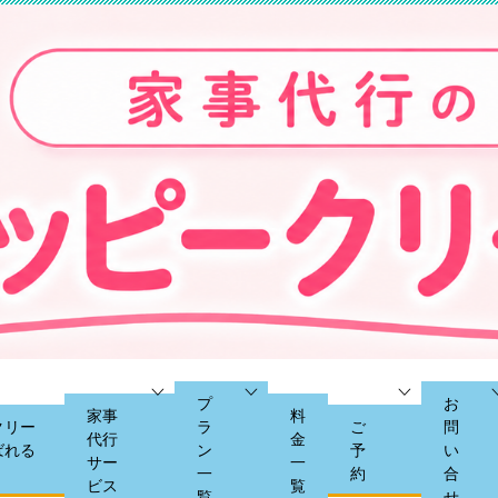
プ
お
家事
料
クリー
ラ
ご
問
代行
金
ばれる
ン
予
い
サー
一
一
約
合
ビス
覧
覧
せ