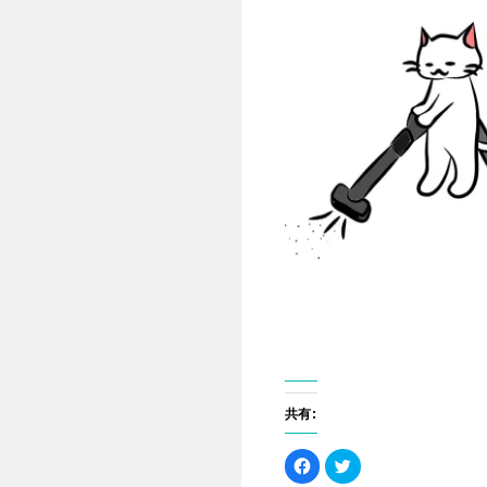
共有:
F
ク
a
リ