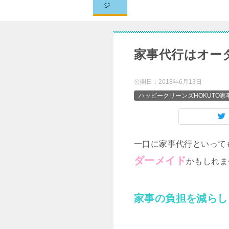
ジ
家事代行はオー
公開日：
2018年6月13日
ハッピークリーンズHOKUTO
一口に家事代行といって
ダーメイド
かもしれま
家事の負担を減らし