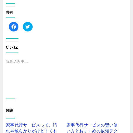
共有:
F
ク
a
リ
c
ッ
e
ク
b
し
o
て
o
T
いいね:
k
w
で
i
共
t
有
t
読み込み中…
す
e
る
r
に
で
は
共
ク
有
リ
(
ッ
新
ク
し
し
い
て
ウ
く
ィ
だ
ン
さ
ド
関連
い
ウ
(
で
新
開
し
き
家事代行サービスって、汚
家事代行サービスの賢い使
い
ま
ウ
す
れや散らかりがひどくても
い方とおすすめの依頼テク
ィ
)