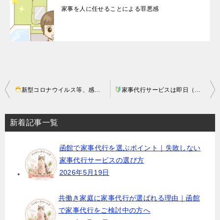
家事を人に任せることによる罪悪感
投
新型コロナウイルス等、感染症拡大への対策
家事代行サービスは即日（当日）の依頼は可能？
稿
ナ
新着記事一覧
ビ
函館で家事代行を選ぶポイント｜失敗しない
ゲ
家事代行サービスの選び方
ー
2026年5月19日
シ
ョ
共働き家庭に家事代行が選ばれる理由｜函館
で家事代行をご検討中の方へ
ン