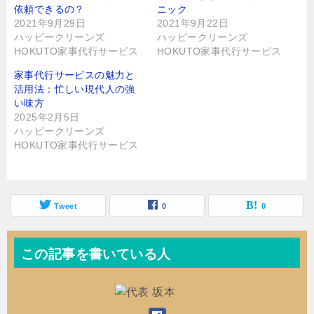
ン
依頼できるの？
ニック
ド
2021年9月29日
2021年9月22日
ウ
で
ハッピークリーンズ
ハッピークリーンズ
開
き
HOKUTO家事代行サービス
HOKUTO家事代行サービス
ま
す
)
家事代行サービスの魅力と
活用法：忙しい現代人の強
い味方
2025年2月5日
ハッピークリーンズ
HOKUTO家事代行サービス
Tweet
0
0
この記事を書いている人