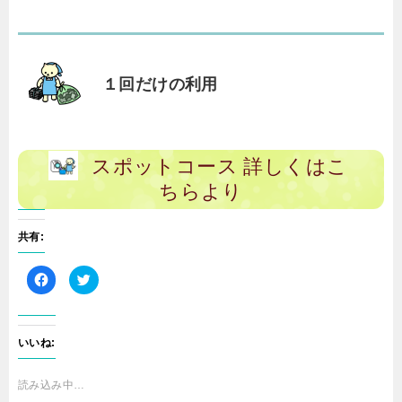
１回だけの利用
スポットコース 詳しくはこ
ちらより
共有:
F
ク
a
リ
c
ッ
e
ク
b
し
o
て
o
T
いいね:
k
w
で
i
共
t
有
t
読み込み中…
す
e