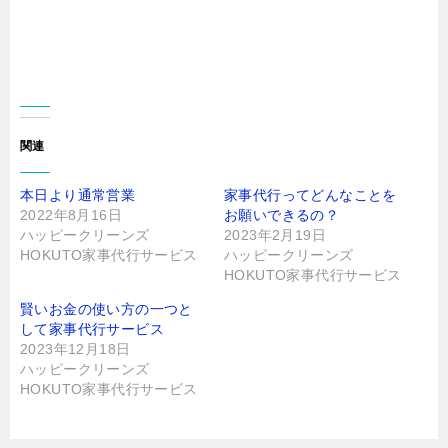
る
r
に
で
は
共
ク
有
リ
(
ッ
新
ク
し
し
い
て
ウ
く
ィ
だ
ン
さ
ド
関連
い
ウ
(
で
新
開
し
き
本日より通常営業
家事代行ってどんなことを
い
ま
ウ
す
2022年8月16日
お願いできるの？
ィ
)
ン
ハッピークリーンズ
2023年2月19日
ド
HOKUTO家事代行サービス
ハッピークリーンズ
ウ
で
HOKUTO家事代行サービス
開
き
ま
賢いお金の使い方の一つと
す
)
して家事代行サービス
2023年12月18日
ハッピークリーンズ
HOKUTO家事代行サービス