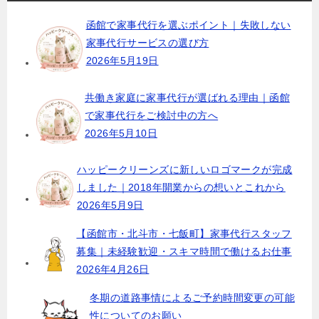
ビ
函館で家事代行を選ぶポイント｜失敗しない
ゲ
家事代行サービスの選び方
ー
2026年5月19日
シ
ョ
共働き家庭に家事代行が選ばれる理由｜函館
で家事代行をご検討中の方へ
ン
2026年5月10日
ハッピークリーンズに新しいロゴマークが完成
しました｜2018年開業からの想いとこれから
2026年5月9日
【函館市・北斗市・七飯町】家事代行スタッフ
募集｜未経験歓迎・スキマ時間で働けるお仕事
2026年4月26日
冬期の道路事情によるご予約時間変更の可能
性についてのお願い