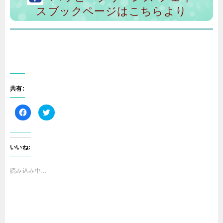
スブックページはこちらより
共有:
F
ク
a
リ
c
ッ
e
ク
b
し
o
て
o
T
いいね:
k
w
で
i
共
t
有
t
読み込み中…
す
e
る
r
に
で
は
共
ク
有
リ
(
ッ
新
ク
し