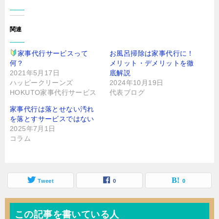
し
い
て
ウ
く
ィ
だ
ン
さ
ド
関連
い
ウ
(
で
新
開
し
き
家事代行サービスって
お風呂掃除は家事代行に！
い
ま
ウ
す
何？
メリット・デメリットを徹
ィ
)
ン
2021年5月17日
底解説
ド
ハッピークリーンズ
2024年10月19日
ウ
で
HOKUTO家事代行サービス
代表ブログ
開
き
ま
家事代行は落とせない汚れ
す
)
を落とすサービスではない
2025年7月1日
コラム
Tweet
0
0
この記事を書いている人