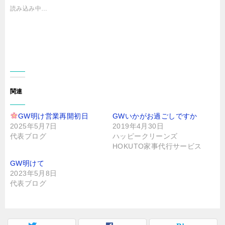
共
t
有
t
読み込み中…
す
e
る
r
に
で
は
共
ク
有
リ
(
ッ
新
ク
し
し
い
て
ウ
く
ィ
だ
ン
さ
ド
関連
い
ウ
(
で
新
開
し
き
GW明け営業再開初日
GWいかがお過ごしですか
い
ま
ウ
す
2025年5月7日
2019年4月30日
ィ
)
ン
代表ブログ
ハッピークリーンズ
ド
HOKUTO家事代行サービス
ウ
で
開
GW明けて
き
ま
2023年5月8日
す
)
代表ブログ