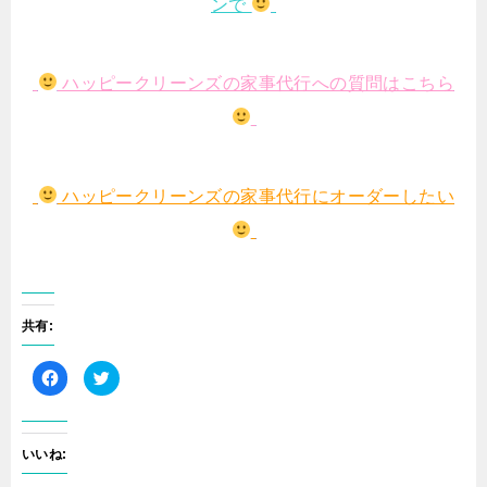
ンで
ハッピークリーンズの家事代行への質問はこちら
ハッピークリーンズの家事代行にオーダーしたい
共有:
F
ク
a
リ
c
ッ
e
ク
b
し
o
て
o
T
いいね:
k
w
で
i