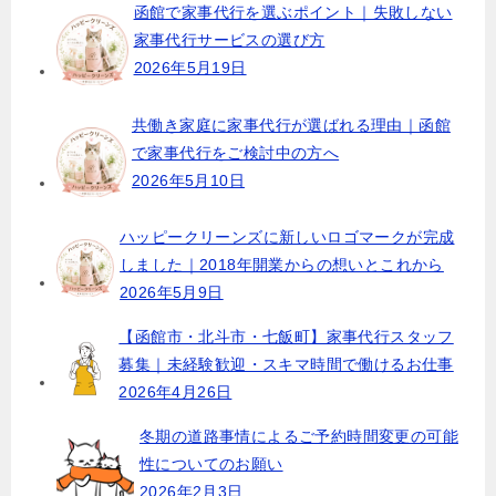
函館で家事代行を選ぶポイント｜失敗しない
ゲ
家事代行サービスの選び方
ー
2026年5月19日
シ
ョ
共働き家庭に家事代行が選ばれる理由｜函館
で家事代行をご検討中の方へ
ン
2026年5月10日
ハッピークリーンズに新しいロゴマークが完成
しました｜2018年開業からの想いとこれから
2026年5月9日
【函館市・北斗市・七飯町】家事代行スタッフ
募集｜未経験歓迎・スキマ時間で働けるお仕事
2026年4月26日
冬期の道路事情によるご予約時間変更の可能
性についてのお願い
2026年2月3日