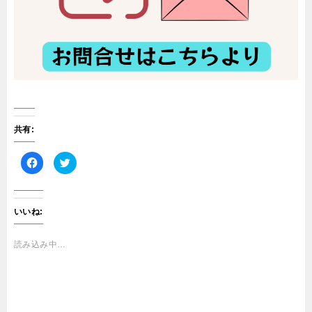
共有:
F
ク
a
リ
c
ッ
e
ク
b
し
o
て
o
T
いいね:
k
w
で
i
共
t
有
t
読み込み中…
す
e
る
r
に
で
は
共
ク
有
リ
(
ッ
新
ク
し