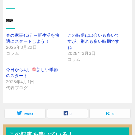
し
い
て
ウ
く
ィ
だ
ン
さ
ド
関連
い
ウ
(
で
新
開
し
き
春の家事代行 ～新生活を快
この時期は出会いも多いで
い
ま
ウ
す
適にスタートしよう！
すが、別れも多い時期です
ィ
)
ン
2025年3月22日
ね
ド
コラム
2025年3月3日
ウ
で
コラム
開
き
ま
今日から4月
新しい季節
す
)
のスタート
2025年4月1日
代表ブログ
Tweet
0
0
この記事を書いている人