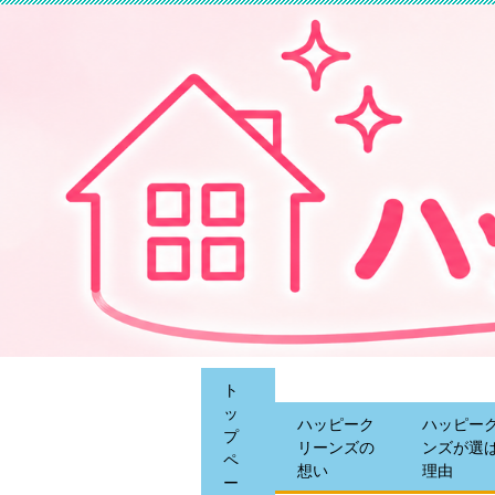
ト
ッ
ハッピーク
ハッピー
プ
リーンズの
ンズが選
ペ
想い
理由
ー