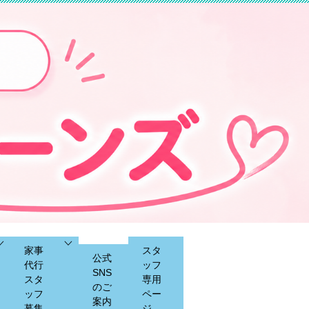
家事
スタ
公式
代行
ッフ
SNS
スタ
専用
のご
ッフ
ペー
案内
募集
ジ