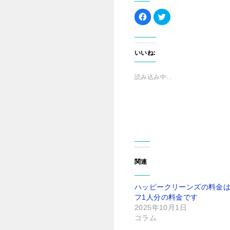
F
ク
a
リ
c
ッ
e
ク
b
し
o
て
o
T
いいね:
k
w
で
i
共
t
有
t
読み込み中…
す
e
る
r
に
で
は
共
ク
有
リ
(
ッ
新
ク
し
し
い
て
ウ
く
ィ
だ
ン
さ
ド
関連
い
ウ
(
で
新
開
し
き
ハッピークリーンズの料金
い
ま
ウ
す
フ1人分の料金です
ィ
)
ン
2025年10月1日
ド
コラム
ウ
で