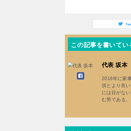
開
き
ま
す
)
Tw
この記事を書いてい
代表 坂本
2018年に
供とより良い
には目がない
む男である。