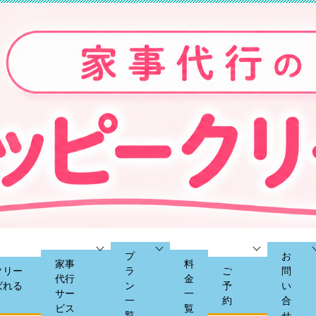
プ
お
家事
料
クリー
ラ
ご
問
代行
金
ばれる
ン
予
い
サー
一
一
約
合
ビス
覧
覧
せ