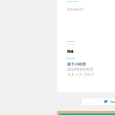
で
i
共
t
有
t
読み込み中…
す
e
る
r
に
で
は
共
ク
有
リ
(
ッ
新
ク
し
し
い
て
ウ
く
ィ
だ
ン
さ
ド
関連
い
ウ
(
で
新
開
し
き
親子の時間
い
ま
ウ
す
2019年9月30日
ィ
)
ン
スタッフ ブログ
ド
ウ
で
開
き
ま
す
)
Tw