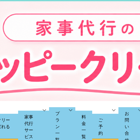
プ
お
家事
料
クリー
ラ
ご
問
代行
金
ばれる
ン
予
い
サー
一
一
約
合
ビス
覧
覧
せ