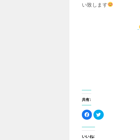
い致します
共有:
F
ク
a
リ
c
ッ
e
ク
b
し
o
て
o
T
いいね:
k
w