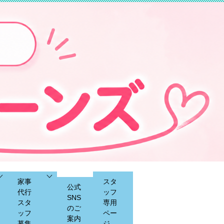
家事
スタ
公式
代行
ッフ
SNS
スタ
専用
のご
ッフ
ペー
案内
募集
ジ