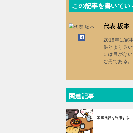
この記事を書いてい
代表 坂本
2018年に
供とより良い
には目がない
む男である。
関連記事
家事代行を利用するこ