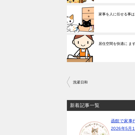
家事を人に任せる事は
居住空間を快適に ま
投
洗濯日和
稿
ナ
新着記事一覧
ビ
ゲ
函館で家事
ー
2026年5月