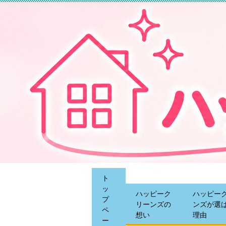
ト
ッ
ハッピーク
ハッピー
プ
リーンズの
ンズが選
ペ
想い
理由
ー