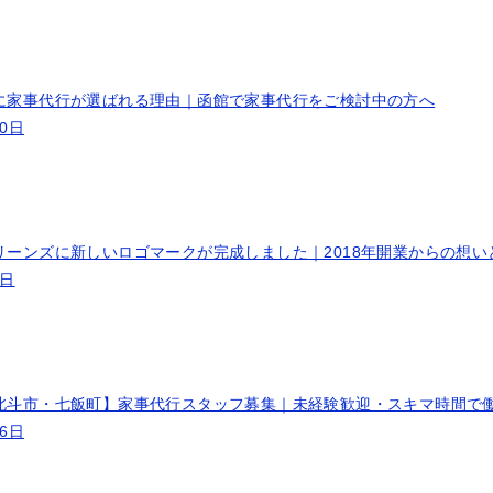
に家事代行が選ばれる理由｜函館で家事代行をご検討中の方へ
10日
リーンズに新しいロゴマークが完成しました｜2018年開業からの想い
9日
北斗市・七飯町】家事代行スタッフ募集｜未経験歓迎・スキマ時間で
26日