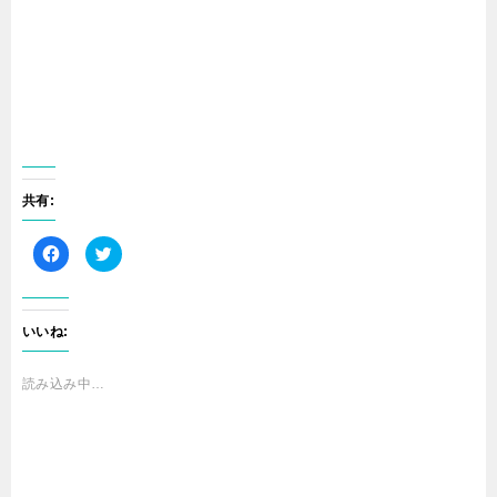
共有:
F
ク
a
リ
c
ッ
e
ク
b
し
o
て
o
T
いいね:
k
w
で
i
共
t
有
t
読み込み中…
す
e
る
r
に
で
は
共
ク
有
リ
(
ッ
新
ク
し