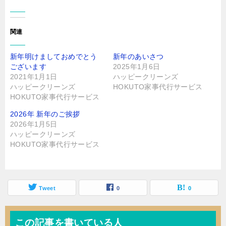
し
い
て
ウ
く
ィ
だ
ン
さ
ド
関連
い
ウ
(
で
新
開
し
き
新年明けましておめでとう
新年のあいさつ
い
ま
ウ
す
ございます
2025年1月6日
ィ
)
ン
2021年1月1日
ハッピークリーンズ
ド
ハッピークリーンズ
HOKUTO家事代行サービス
ウ
で
HOKUTO家事代行サービス
開
き
ま
2026年 新年のご挨拶
す
)
2026年1月5日
ハッピークリーンズ
HOKUTO家事代行サービス
Tweet
0
0
この記事を書いている人