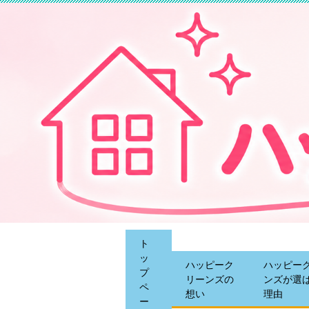
ト
ッ
ハッピーク
ハッピー
プ
リーンズの
ンズが選
ペ
想い
理由
ー