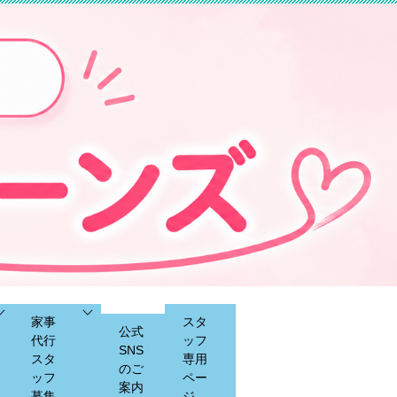
家事
スタ
公式
代行
ッフ
SNS
スタ
専用
のご
ッフ
ペー
案内
募集
ジ