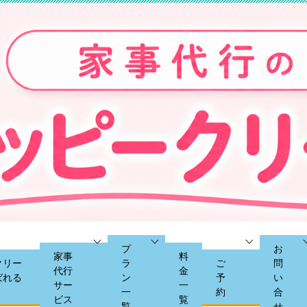
プ
お
家事
料
クリー
ラ
ご
問
代行
金
ばれる
ン
予
い
サー
一
一
約
合
ビス
覧
覧
せ