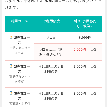
スタイルに合わせて3つの時間コースからお選びいただ
けます。
時間コース
ご利用頻度
料金（1回あた
り・税込）
2時間コー
月1回
6,000円
ス
(一番人気の標準
月2回以上（隔
5,500円
× 回数
コース)
週・毎週など）
1時間コー
月1回以上の定期
3,500円
× 回数
ス
利用のみ
(部分的なクイッ
ク清掃)
3時間コー
月1回以上の定期
7,500円
× 回数
ス
利用のみ
(広範囲やお片付