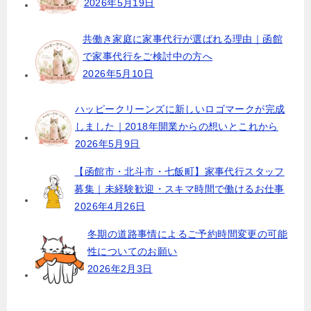
2026年5月19日
シ
ョ
共働き家庭に家事代行が選ばれる理由｜函館
で家事代行をご検討中の方へ
ン
2026年5月10日
ハッピークリーンズに新しいロゴマークが完成
しました｜2018年開業からの想いとこれから
2026年5月9日
【函館市・北斗市・七飯町】家事代行スタッフ
募集｜未経験歓迎・スキマ時間で働けるお仕事
2026年4月26日
冬期の道路事情によるご予約時間変更の可能
性についてのお願い
2026年2月3日