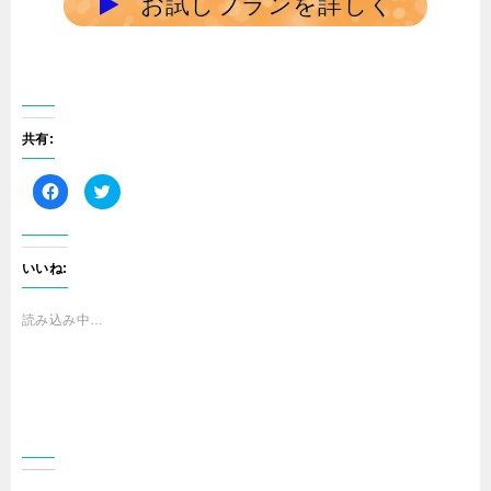
お試しプランを詳しく
共有:
F
ク
a
リ
c
ッ
e
ク
b
し
o
て
o
T
いいね:
k
w
で
i
共
t
有
t
読み込み中…
す
e
る
r
に
で
は
共
ク
有
リ
(
ッ
新
ク
し
し
い
て
ウ
く
ィ
だ
ン
さ
ド