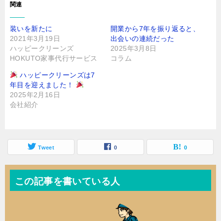
関連
い
ウ
(
で
新
開
し
き
装いを新たに
開業から7年を振り返ると、
い
ま
ウ
す
2021年3月19日
出会いの連続だった
ィ
)
ン
ハッピークリーンズ
2025年3月8日
ド
HOKUTO家事代行サービス
コラム
ウ
で
開
ハッピークリーンズは7
き
ま
年目を迎えました！
す
)
2025年2月16日
会社紹介
Tweet
0
0
この記事を書いている人