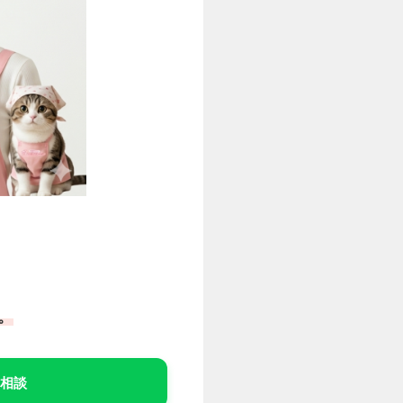
。
で相談