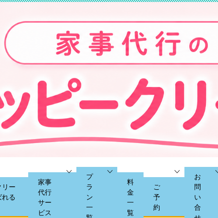
プ
お
家事
料
クリー
ラ
ご
問
代行
金
ばれる
ン
予
い
サー
一
一
約
合
ビス
覧
覧
せ