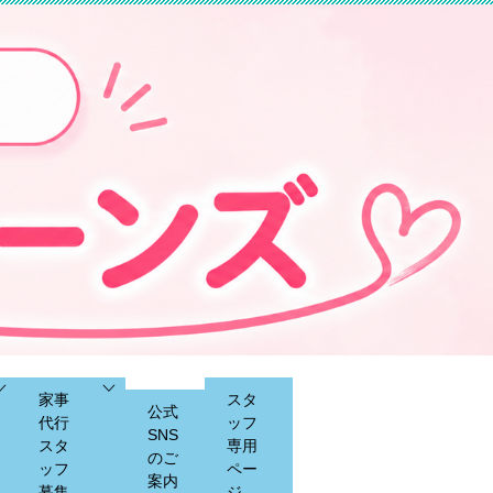
家事
スタ
公式
代行
ッフ
SNS
スタ
専用
のご
ッフ
ペー
案内
募集
ジ