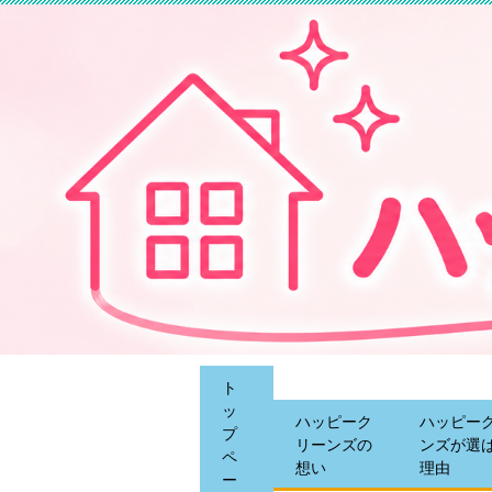
ト
ッ
ハッピーク
ハッピー
プ
リーンズの
ンズが選
ペ
想い
理由
ー