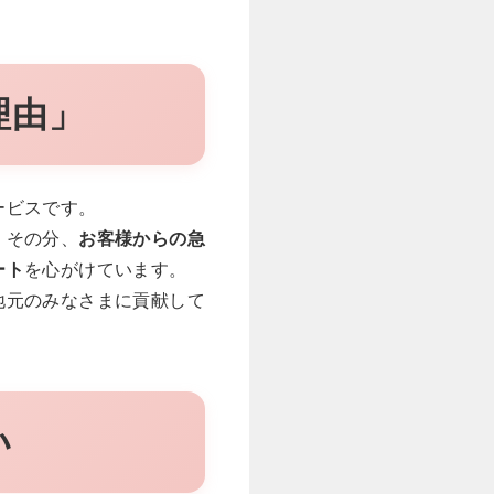
理由」
ービスです。
。その分、
お客様からの急
ート
を心がけています。
地元のみなさまに貢献して
い