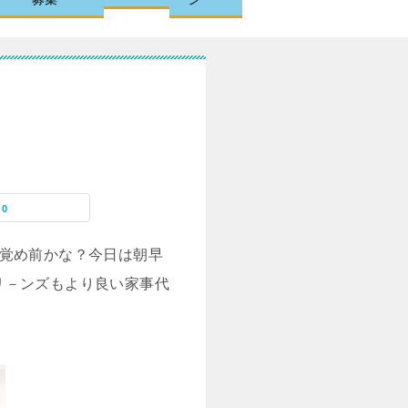
0
目覚め前かな？今日は朝早
リ－ンズもより良い家事代