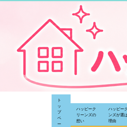
ト
ッ
ハッピーク
ハッピー
プ
リーンズの
ンズが選
ペ
想い
理由
ー