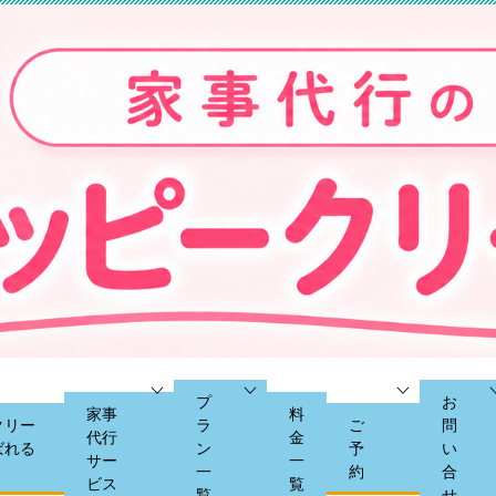
プ
お
家事
料
クリー
ラ
ご
問
代行
金
ばれる
ン
予
い
サー
一
一
約
合
ビス
覧
覧
せ