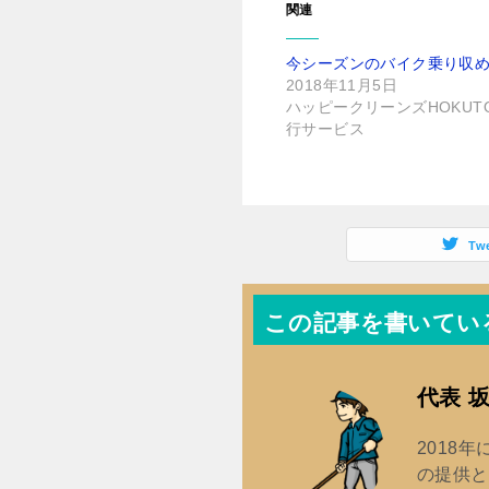
関連
い
ウ
(
で
新
開
し
き
今シーズンのバイク乗り収
い
ま
ウ
す
2018年11月5日
ィ
)
ン
ハッピークリーンズHOKUT
ド
行サービス
ウ
で
開
き
ま
す
)
Tw
この記事を書いてい
代表 
2018
の提供と