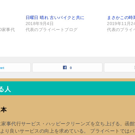
め
日曜日 晴れ 古いバイクと共に
まさかこの時
2018年9月4日
2019年11月2
O家事代
代表のプライベートブログ
代表のプライ
eet
0
る人
坂本
年に家事代行サービス・ハッピークリーンズを立ち上げる。函
より良いサービスの向上を求めている。 プライベートでは