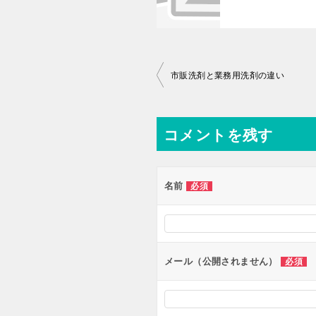
投
市販洗剤と業務用洗剤の違い
稿
ナ
コメントを残す
ビ
ゲ
ー
名前
必須
シ
ョ
ン
メール（公開されません）
必須