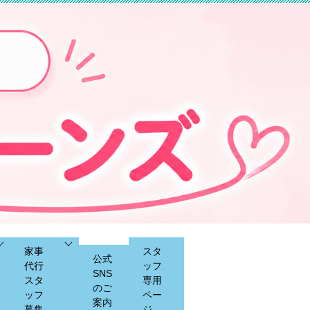
家事
スタ
公式
代行
ッフ
SNS
スタ
専用
のご
ッフ
ペー
案内
募集
ジ