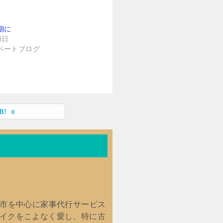
期に
4日
ベートブログ
0
館市を中心に家事代行サービス
バイクをこよなく愛し、特に古