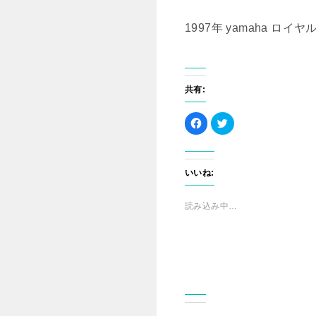
1997年 yamaha ロ
共有:
F
ク
a
リ
c
ッ
e
ク
b
し
o
て
o
T
いいね:
k
w
で
i
共
t
有
t
読み込み中…
す
e
る
r
に
で
は
共
ク
有
リ
(
ッ
新
ク
し
し
い
て
ウ
く
ィ
だ
ン
さ
ド