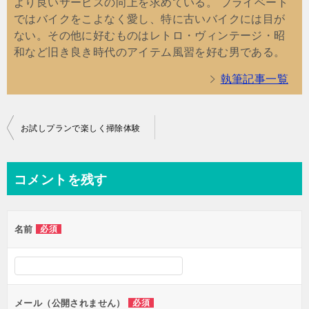
より良いサービスの向上を求めている。 プライベート
ではバイクをこよなく愛し、特に古いバイクには目が
ない。その他に好むものはレトロ・ヴィンテージ・昭
和など旧き良き時代のアイテム風習を好む男である。
執筆記事一覧
投
お試しプランで楽しく掃除体験
稿
ナ
コメントを残す
ビ
ゲ
名前
必須
ー
シ
ョ
ン
メール（公開されません）
必須