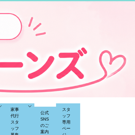
家事
スタ
公式
代行
ッフ
SNS
スタ
専用
のご
ッフ
ペー
案内
募集
ジ