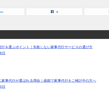
eet
0
代行を選ぶポイント｜失敗しない家事代行サービスの選び方
19日
に家事代行が選ばれる理由｜函館で家事代行をご検討中の方へ
10日