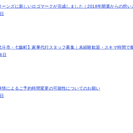
リーンズに新しいロゴマークが完成しました｜2018年開業からの想い
9日
北斗市・七飯町】家事代行スタッフ募集｜未経験歓迎・スキマ時間で
26日
事情によるご予約時間変更の可能性についてのお願い
3日