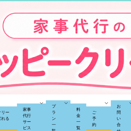
プ
お
家事
料
クリー
ラ
ご
問
代行
金
ばれる
ン
予
い
サー
一
一
約
合
ビス
覧
覧
せ