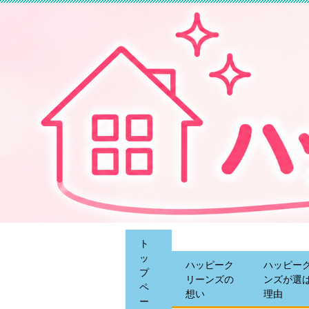
ト
ッ
ハッピーク
ハッピー
プ
リーンズの
ンズが選
ペ
想い
理由
ー