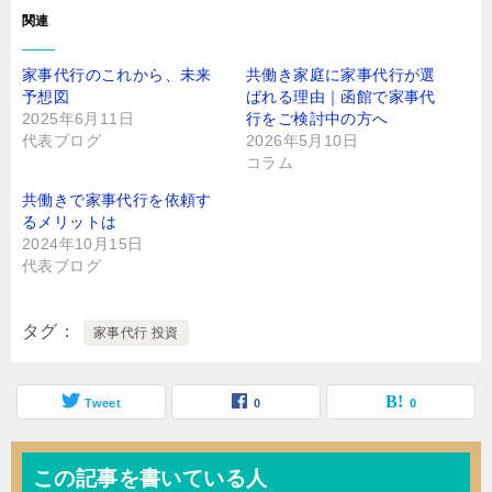
さ
ド
関連
い
ウ
(
で
新
開
し
き
家事代行のこれから、未来
共働き家庭に家事代行が選
い
ま
ウ
す
予想図
ばれる理由｜函館で家事代
ィ
)
ン
2025年6月11日
行をご検討中の方へ
ド
代表ブログ
2026年5月10日
ウ
で
コラム
開
き
ま
共働きで家事代行を依頼す
す
)
るメリットは
2024年10月15日
代表ブログ
タグ
家事代行 投資
Tweet
0
0
この記事を書いている人