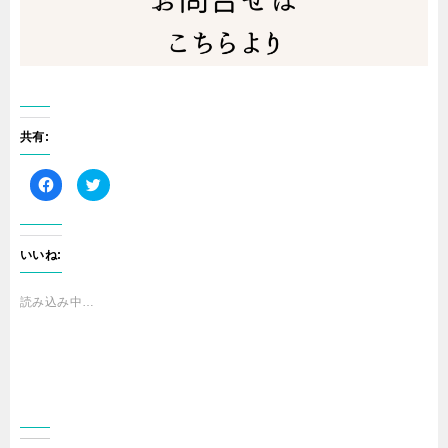
共有:
F
ク
a
リ
c
ッ
e
ク
b
し
o
て
o
T
いいね:
k
w
で
i
共
t
有
t
読み込み中…
す
e
る
r
に
で
は
共
ク
有
リ
(
ッ
新
ク
し
し
い
て
ウ
く
ィ
だ
ン