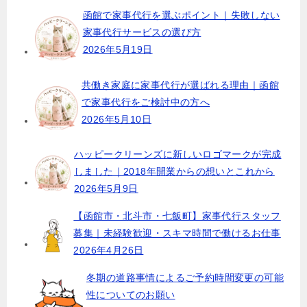
函館で家事代行を選ぶポイント｜失敗しない
ゲ
家事代行サービスの選び方
ー
2026年5月19日
シ
ョ
共働き家庭に家事代行が選ばれる理由｜函館
で家事代行をご検討中の方へ
ン
2026年5月10日
ハッピークリーンズに新しいロゴマークが完成
しました｜2018年開業からの想いとこれから
2026年5月9日
【函館市・北斗市・七飯町】家事代行スタッフ
募集｜未経験歓迎・スキマ時間で働けるお仕事
2026年4月26日
冬期の道路事情によるご予約時間変更の可能
性についてのお願い