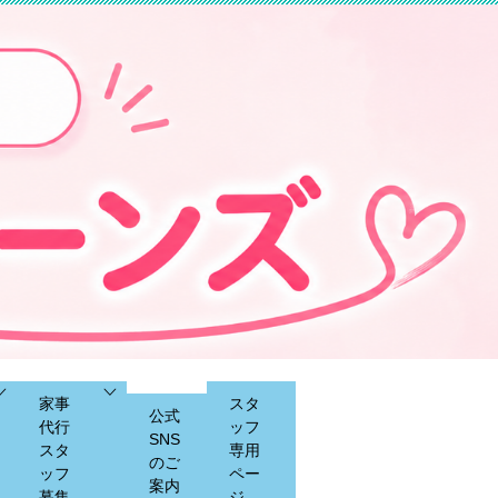
家事
スタ
公式
代行
ッフ
SNS
スタ
専用
のご
ッフ
ペー
案内
募集
ジ