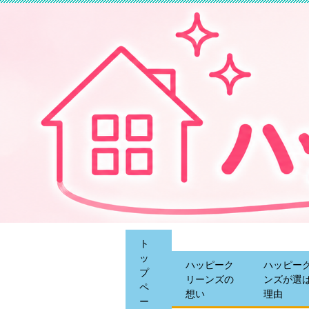
ト
ッ
ハッピーク
ハッピー
プ
リーンズの
ンズが選
ペ
想い
理由
ー