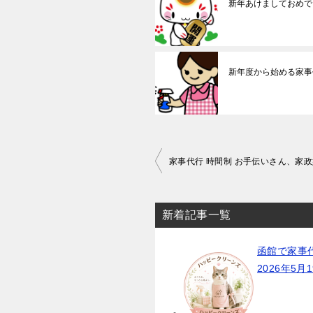
新年あけましておめで
新年度から始める家事
投
家事代行 時間制 お手伝いさん、家
稿
ナ
新着記事一覧
ビ
ゲ
函館で家事
ー
2026年5月
シ