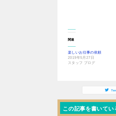
る
r
に
で
は
共
ク
有
リ
(
ッ
新
ク
し
し
い
て
ウ
く
ィ
だ
ン
さ
ド
関連
い
ウ
(
で
新
開
し
き
楽しいお仕事の依頼
い
ま
ウ
す
2019年5月27日
ィ
)
ン
スタッフ ブログ
ド
ウ
で
開
き
ま
す
)
Tw
この記事を書いてい