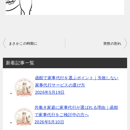
投
まさかこの時期に
突然の別れ
稿
ナ
新着記事一覧
ビ
函館で家事代行を選ぶポイント｜失敗しない
ゲ
家事代行サービスの選び方
ー
2026年5月19日
シ
ョ
共働き家庭に家事代行が選ばれる理由｜函館
で家事代行をご検討中の方へ
ン
2026年5月10日