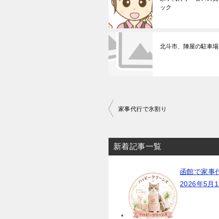
ック
北斗市、陣屋の駐車場
投
家事代行で氷割り
稿
ナ
新着記事一覧
ビ
ゲ
函館で家事
ー
2026年5月
シ
ョ