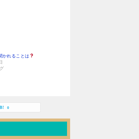
聞かれることは
日
グ
0