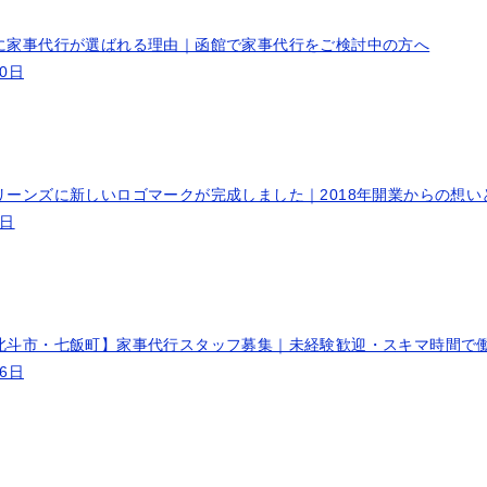
に家事代行が選ばれる理由｜函館で家事代行をご検討中の方へ
10日
リーンズに新しいロゴマークが完成しました｜2018年開業からの想い
9日
北斗市・七飯町】家事代行スタッフ募集｜未経験歓迎・スキマ時間で
26日