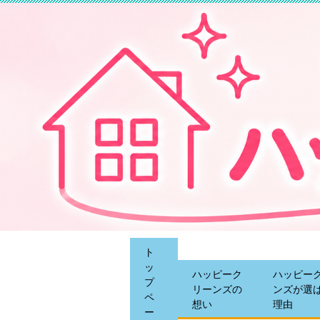
ト
ッ
ハッピーク
ハッピー
プ
リーンズの
ンズが選
ペ
想い
理由
ー