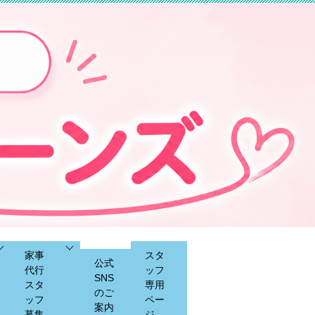
家事
スタ
公式
代行
ッフ
SNS
スタ
専用
のご
ッフ
ペー
案内
募集
ジ