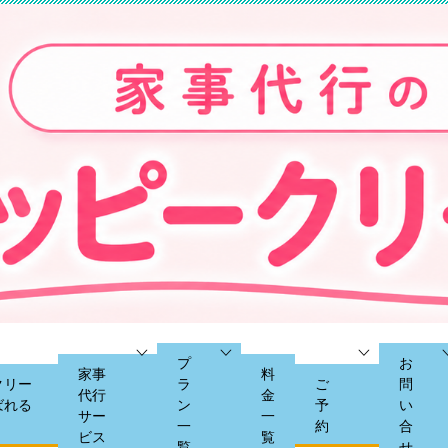
プ
お
家事
料
クリー
ラ
ご
問
代行
金
ばれる
ン
予
い
サー
一
一
約
合
ビス
覧
覧
せ