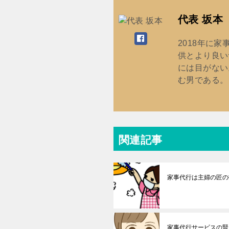
代表 坂本
2018年に
供とより良い
には目がない
む男である。
関連記事
家事代行は主婦の匠の
家事代行サービスの賢