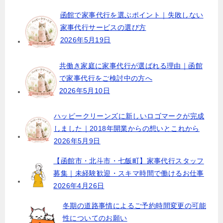
函館で家事代行を選ぶポイント｜失敗しない
家事代行サービスの選び方
2026年5月19日
共働き家庭に家事代行が選ばれる理由｜函館
で家事代行をご検討中の方へ
2026年5月10日
ハッピークリーンズに新しいロゴマークが完成
しました｜2018年開業からの想いとこれから
2026年5月9日
【函館市・北斗市・七飯町】家事代行スタッフ
募集｜未経験歓迎・スキマ時間で働けるお仕事
2026年4月26日
冬期の道路事情によるご予約時間変更の可能
性についてのお願い