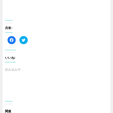
共有:
F
ク
a
リ
c
ッ
e
ク
b
し
o
て
o
T
いいね:
k
w
で
i
共
t
有
t
読み込み中…
す
e
る
r
に
で
は
共
ク
有
リ
(
ッ
新
ク
し
し
い
て
ウ
く
ィ
だ
ン
さ
ド
関連
い
ウ