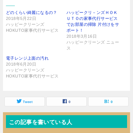
(
で
新
開
し
き
どのくらい綺麗になるの？
ハッピークリ－ンズＨＯＫ
い
ま
ウ
す
2018年5月22日
ＵＴＯの家事代行サービス
ィ
)
ン
ハッピークリーンズ
でお部屋の掃除 片付けをサ
ド
HOKUTO家事代行サービス
ポート！
ウ
で
2018年3月16日
開
き
ハッピークリーンズ ニュー
ま
ス
す
)
電子レンジ上面の汚れ
2018年6月20日
ハッピークリーンズ
HOKUTO家事代行サービス
Tweet
0
0
この記事を書いている人