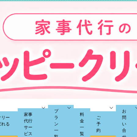
プ
お
家事
料
クリー
ラ
ご
問
代行
金
ばれる
ン
予
い
サー
一
一
約
合
ビス
覧
覧
せ