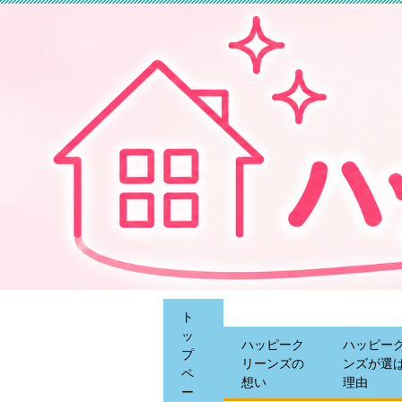
ト
ッ
ハッピーク
ハッピー
プ
リーンズの
ンズが選
ペ
想い
理由
ー