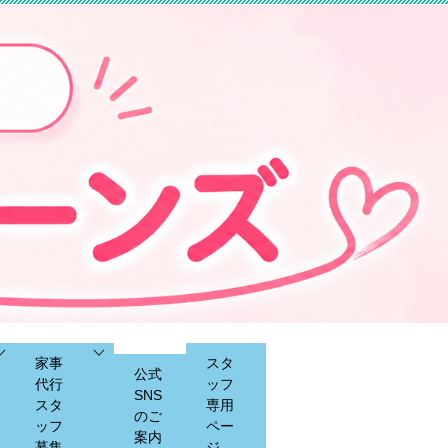
家事
スタ
公式
代行
ッフ
SNS
スタ
専用
のご
ッフ
ペー
案内
募集
ジ