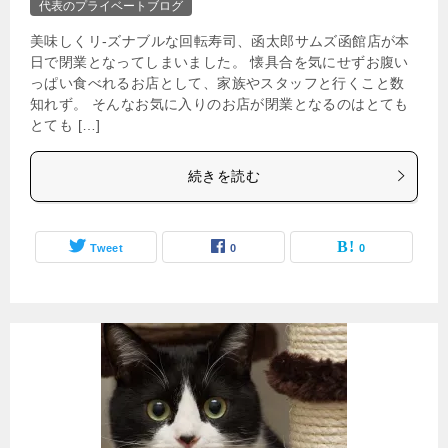
代表のプライベートブログ
美味しくリ-ズナブルな回転寿司、函太郎サムズ函館店が本
日で閉業となってしまいました。 懐具合を気にせずお腹い
っぱい食べれるお店として、家族やスタッフと行くこと数
知れず。 そんなお気に入りのお店が閉業となるのはとても
とても […]
続きを読む
Tweet
0
0