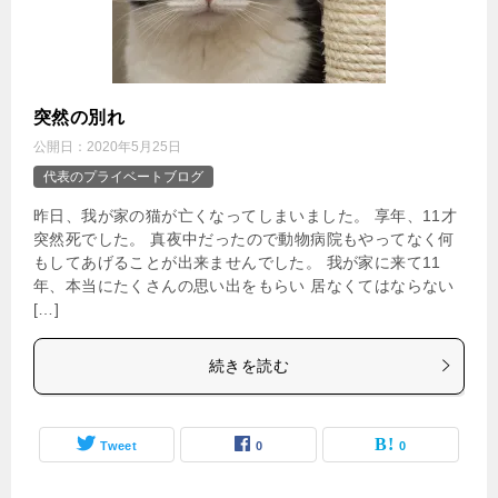
突然の別れ
公開日：
2020年5月25日
代表のプライベートブログ
昨日、我が家の猫が亡くなってしまいました。 享年、11才
突然死でした。 真夜中だったので動物病院もやってなく何
もしてあげることが出来ませんでした。 我が家に来て11
年、本当にたくさんの思い出をもらい 居なくてはならない
[…]
続きを読む
Tweet
0
0