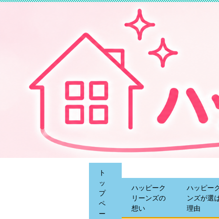
ト
ッ
ハッピーク
ハッピー
プ
リーンズの
ンズが選
ペ
想い
理由
ー