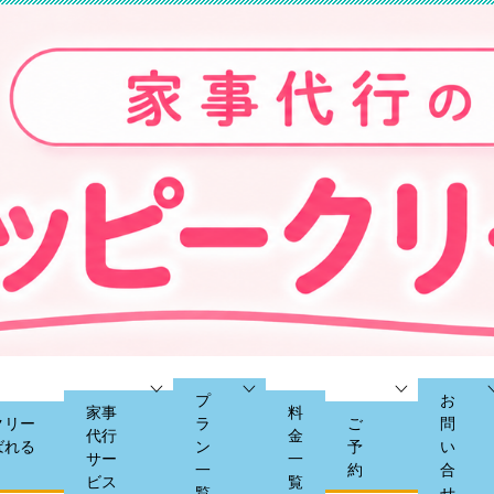
プ
お
家事
料
クリー
ラ
ご
問
代行
金
ばれる
ン
予
い
サー
一
一
約
合
ビス
覧
覧
せ