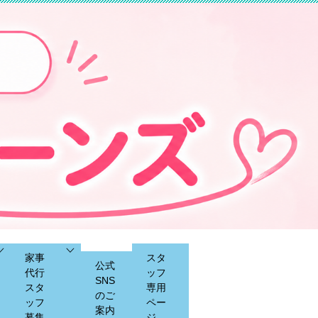
家事
スタ
公式
代行
ッフ
SNS
スタ
専用
のご
ッフ
ペー
案内
募集
ジ