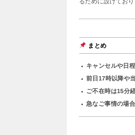
るために設けており
まとめ
キャンセルや日程
前日17時以降や
ご不在時は15分
急なご事情の場