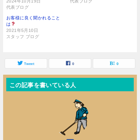
2024年10月19日
代表ブログ
ウ
で
代表ブログ
開
き
ま
お客様に良く聞かれること
す
)
は
2021年5月10日
スタッフ ブログ
Tweet
0
0
この記事を書いている人