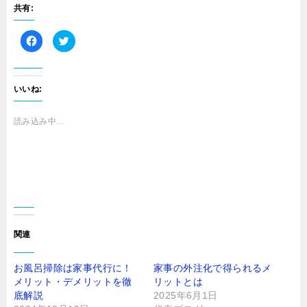
共有:
F
ク
a
リ
c
ッ
e
ク
b
し
o
て
o
T
いいね:
k
w
で
i
共
t
有
t
読み込み中…
す
e
る
r
に
で
は
共
ク
有
リ
(
ッ
新
ク
し
し
い
て
ウ
く
ィ
だ
ン
さ
ド
関連
い
ウ
(
で
新
開
し
き
お風呂掃除は家事代行に！
家事の外注化で得られるメ
い
ま
ウ
す
メリット・デメリットを徹
リットとは
ィ
)
ン
底解説
2025年6月1日
ド