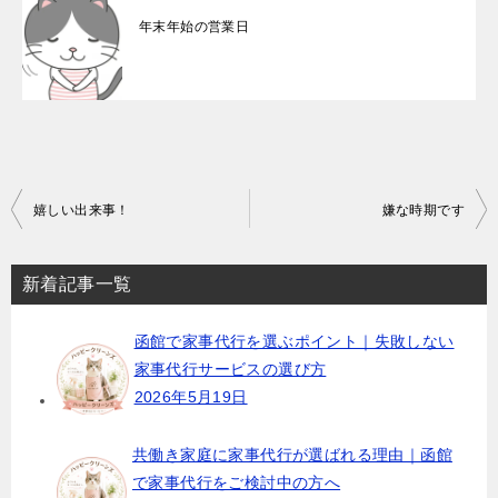
年末年始の営業日
投
嬉しい出来事！
嫌な時期です
稿
ナ
新着記事一覧
ビ
函館で家事代行を選ぶポイント｜失敗しない
ゲ
家事代行サービスの選び方
ー
2026年5月19日
シ
ョ
共働き家庭に家事代行が選ばれる理由｜函館
で家事代行をご検討中の方へ
ン