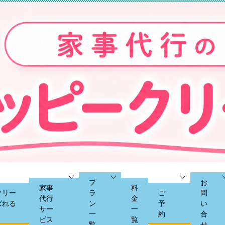
プ
お
家事
料
クリー
ラ
ご
問
代行
金
ばれる
ン
予
い
サー
一
一
約
合
ビス
覧
覧
せ