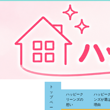
ト
ッ
ハッピーク
ハッピー
プ
リーンズの
ンズが選
ペ
想い
理由
ー