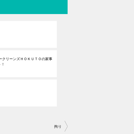
ピークリーンズＨＯＫＵＴＯの家事
ト！
拘り