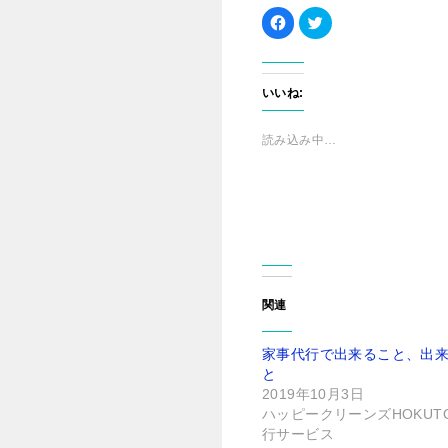
F
ク
a
リ
c
ッ
e
ク
b
し
o
て
o
T
いいね:
k
w
で
i
共
t
有
t
読み込み中…
す
e
る
r
に
で
は
共
ク
有
リ
(
ッ
新
ク
し
し
い
て
ウ
く
ィ
だ
ン
さ
ド
関連
い
ウ
(
で
新
開
し
き
家事代行で出来ること、出
い
ま
ウ
す
と
ィ
)
ン
2019年10月3日
ド
ハッピークリーンズHOKUT
ウ
で
行サービス
開