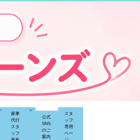
家事
スタ
公式
代行
ッフ
SNS
スタ
専用
のご
ッフ
ペー
案内
募集
ジ