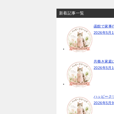
稿
ナ
新着記事一覧
ビ
ゲ
函館で家事
ー
2026年5月
シ
ョ
ン
共働き家庭
2026年5月
ハッピーク
2026年5月